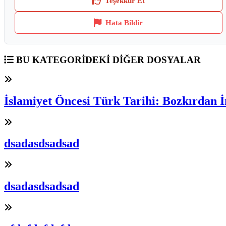
Teşekkür Et
Hata Bildir
BU KATEGORİDEKİ DİĞER DOSYALAR
İslamiyet Öncesi Türk Tarihi: Bozkırdan İ
dsadasdsadsad
dsadasdsadsad