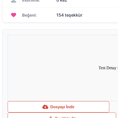
0 kez
İndirilme:
154 teşekkür
Beğeni:
Test Detay
Dosyayı İndir