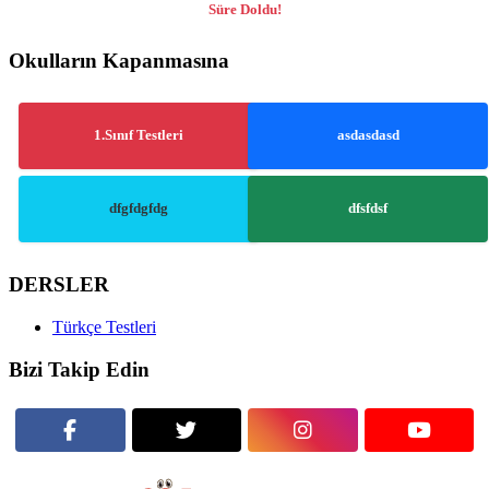
Süre Doldu!
Okulların Kapanmasına
1.Sınıf Testleri
asdasdasd
dfgfdgfdg
dfsfdsf
DERSLER
Türkçe Testleri
Bizi Takip Edin